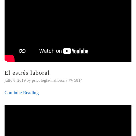
El estrés laboral
julio 8, 2019
by
psicologia-mallorca
/
5814
Continue Reading