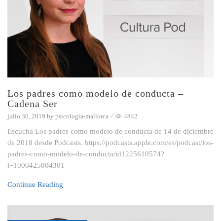
Los padres como modelo de conducta –
Cadena Ser
julio 30, 2019
by
psicologia-mallorca
/
4842
Escucha Los padres como modelo de conducta de 14 de diciembre
de 2018 desde Podcasts. https://podcasts.apple.com/es/podcast/los-
padres-como-modelo-de-conducta/id1225610574?
i=1000425804301
Continue Reading