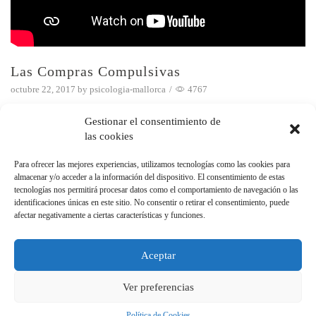
Las Compras Compulsivas
octubre 22, 2017
by
psicologia-mallorca
/
4767
Continue Reading
Gestionar el consentimiento de
las cookies
Para ofrecer las mejores experiencias, utilizamos tecnologías como las cookies para
CATEGORÍAS
almacenar y/o acceder a la información del dispositivo. El consentimiento de estas
tecnologías nos permitirá procesar datos como el comportamiento de navegación o las
identificaciones únicas en este sitio. No consentir o retirar el consentimiento, puede
Programas de Radio
afectar negativamente a ciertas características y funciones.
Programas TV
Publicaciones
Aceptar
Ver preferencias
ansiedad Mallorca
|
mejor psicólogo de Mallorca
|
psicólogo Palma
|
psicólogos
Política de Cookies