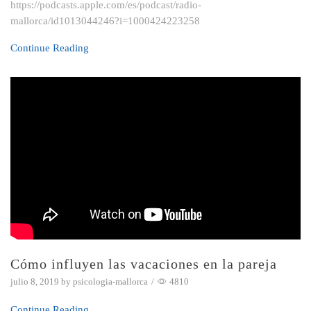
https://podcasts.apple.com/es/podcast/radio-
mallorca/id1013044246?i=1000424223258
Continue Reading
Cómo influyen las vacaciones en la pareja
julio 8, 2019
by
psicologia-mallorca
/
4810
Continue Reading