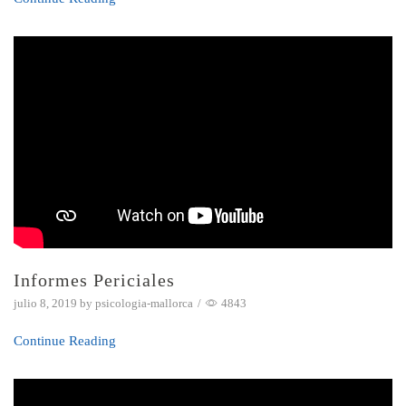
Informes Periciales
julio 8, 2019
by
psicologia-mallorca
/
4843
Continue Reading