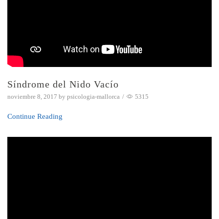
Síndrome del Nido Vacío
noviembre 8, 2017
by
psicologia-mallorca
/
5315
Continue Reading