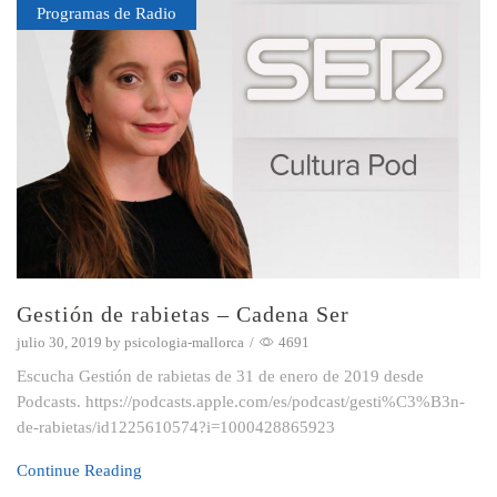
Programas de Radio
Gestión de rabietas – Cadena Ser
julio 30, 2019
by
psicologia-mallorca
/
4691
Escucha Gestión de rabietas de 31 de enero de 2019 desde
Podcasts. https://podcasts.apple.com/es/podcast/gesti%C3%B3n-
de-rabietas/id1225610574?i=1000428865923
Continue Reading