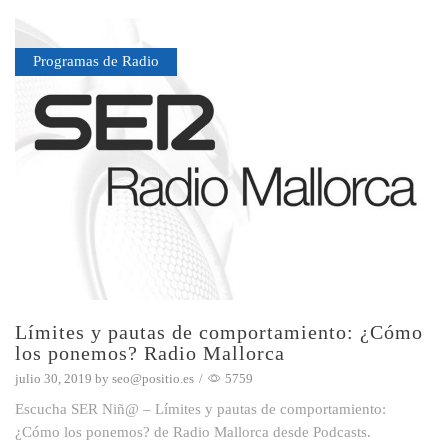
Programas de Radio
Límites y pautas de comportamiento: ¿Cómo
los ponemos? Radio Mallorca
julio 30, 2019
by
seo@positio.es
/
5759
Escucha SER Niñ@ – Límites y pautas de comportamiento:
¿Cómo los ponemos? de Radio Mallorca desde Podcasts.