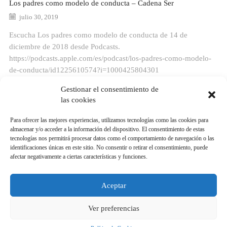
Los padres como modelo de conducta – Cadena Ser
julio 30, 2019
Escucha Los padres como modelo de conducta de 14 de
diciembre de 2018 desde Podcasts.
https://podcasts.apple.com/es/podcast/los-padres-como-modelo-
de-conducta/id1225610574?i=1000425804301
Continue Reading
Gestionar el consentimiento de
las cookies
Para ofrecer las mejores experiencias, utilizamos tecnologías como las cookies para
CATEGORÍAS
almacenar y/o acceder a la información del dispositivo. El consentimiento de estas
tecnologías nos permitirá procesar datos como el comportamiento de navegación o las
identificaciones únicas en este sitio. No consentir o retirar el consentimiento, puede
Programas de Radio
afectar negativamente a ciertas características y funciones.
Programas TV
Publicaciones
Aceptar
Ver preferencias
ansiedad Mallorca
|
mejor psicólogo de Mallorca
|
psicólogo Palma
|
psicólogos