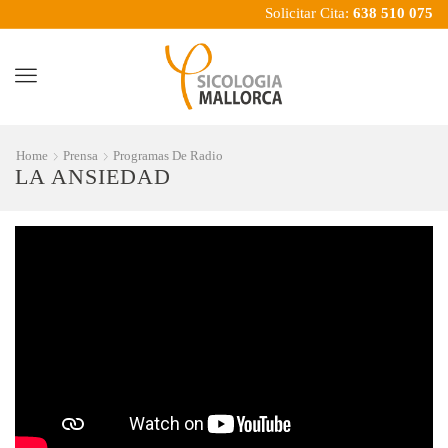
Solicitar Cita:
638 510 075
Menu
Home
Prensa
Programas De Radio
LA ANSIEDAD