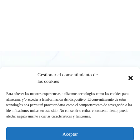
Gestionar el consentimiento de
SOLICITAR CITA
las cookies
Móvil:
638 510 075
Para ofrecer las mejores experiencias, utilizamos tecnologías como las cookies para
almacenar y/o acceder a la información del dispositivo. El consentimiento de estas
tecnologías nos permitirá procesar datos como el comportamiento de navegación o las
fermin.gp.psicologo@gmail.com
identificaciones únicas en este sitio. No consentir o retirar el consentimiento, puede
afectar negativamente a ciertas características y funciones.
Aceptar
ENVÍAR MENSAJE