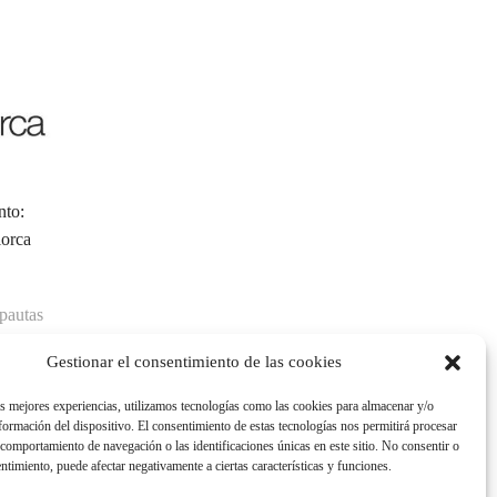
nto:
orca
Cómo influyen las vacaciones en la
El estrés la
pareja
julio 8,
julio 8, 2019
pautas
Continue R
Continue Reading
Gestionar el consentimiento de las cookies
sde
as mejores experiencias, utilizamos tecnologías como las cookies para almacenar y/o
cast/radio-
nformación del dispositivo. El consentimiento de estas tecnologías nos permitirá procesar
comportamiento de navegación o las identificaciones únicas en este sitio. No consentir o
entimiento, puede afectar negativamente a ciertas características y funciones.