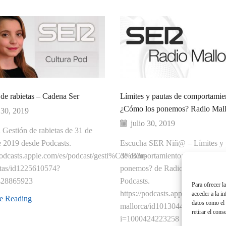
de rabietas – Cadena Ser
Límites y pautas de comportamie
¿Cómo los ponemos? Radio Mall
o 30, 2019
julio 30, 2019
Gestión de rabietas de 31 de
e 2019 desde Podcasts.
Escucha SER Niñ@ – Límites y 
/podcasts.apple.com/es/podcast/gesti%C3%B3n-
de comportamiento: ¿Cómo los
etas/id1225610574?
ponemos? de Radio Mallorca de
428865923
Podcasts.
Para ofrecer l
https://podcasts.apple.com/es/pod
acceder a la i
e Reading
datos como el 
mallorca/id1013044246?
retirar el cons
i=1000424223258