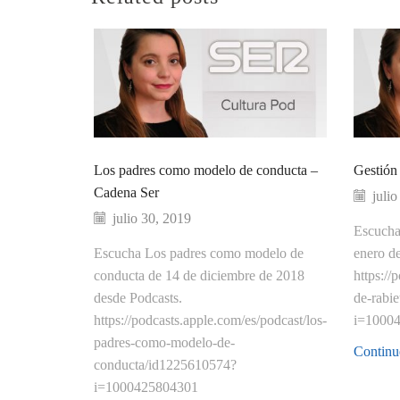
Los padres como modelo de conducta –
Gestión 
Cadena Ser
juli
julio 30, 2019
Escucha 
Escucha Los padres como modelo de
enero d
conducta de 14 de diciembre de 2018
https:/
desde Podcasts.
de-rabi
https://podcasts.apple.com/es/podcast/los-
i=1000
padres-como-modelo-de-
Continu
conducta/id1225610574?
i=1000425804301