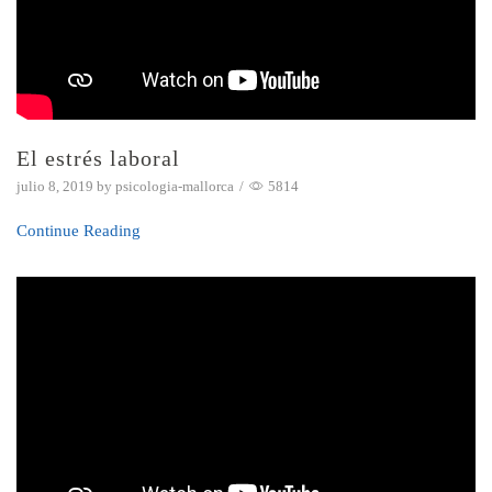
El estrés laboral
julio 8, 2019
by
psicologia-mallorca
/
5814
Continue Reading