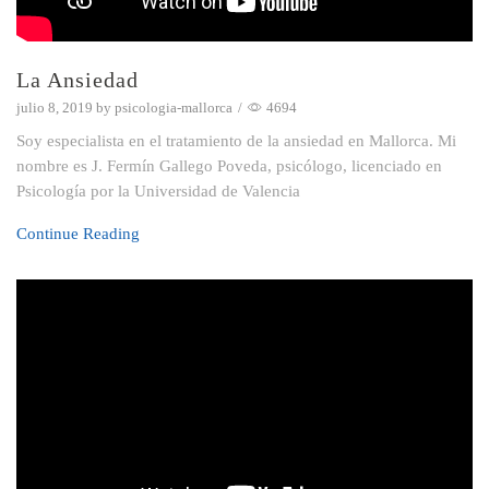
La Ansiedad
julio 8, 2019
by
psicologia-mallorca
/
4694
Soy especialista en el tratamiento de la ansiedad en Mallorca. Mi
nombre es J. Fermín Gallego Poveda, psicólogo, licenciado en
Psicología por la Universidad de Valencia
Continue Reading