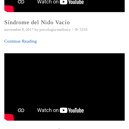
Síndrome del Nido Vacío
noviembre 8, 2017
by
psicologia-mallorca
/
5316
Continue Reading