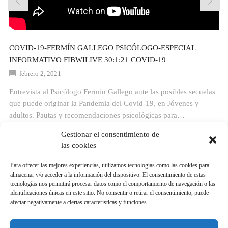
COVID-19-FERMÍN GALLEGO PSICÓLOGO-ESPECIAL
INFORMATIVO FIBWILIVE 30:1:21 COVID-19
febrero 2, 2021
Entrevista al Psicólogo Fermín Gallego ante las posibles secuelas
que puede originar la Pandemia del Covid-19, en Jóvenes y
adultos. Pautas y recomendaciones psicológicas para…
Continue Reading
Gestionar el consentimiento de
las cookies
Para ofrecer las mejores experiencias, utilizamos tecnologías como las cookies para
CATEGORÍAS
almacenar y/o acceder a la información del dispositivo. El consentimiento de estas
tecnologías nos permitirá procesar datos como el comportamiento de navegación o las
identificaciones únicas en este sitio. No consentir o retirar el consentimiento, puede
Programas de Radio
afectar negativamente a ciertas características y funciones.
Programas TV